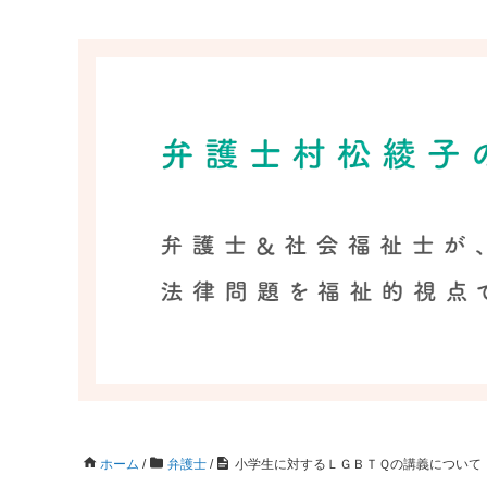
ホーム
/
弁護士
/
小学生に対するＬＧＢＴＱの講義について