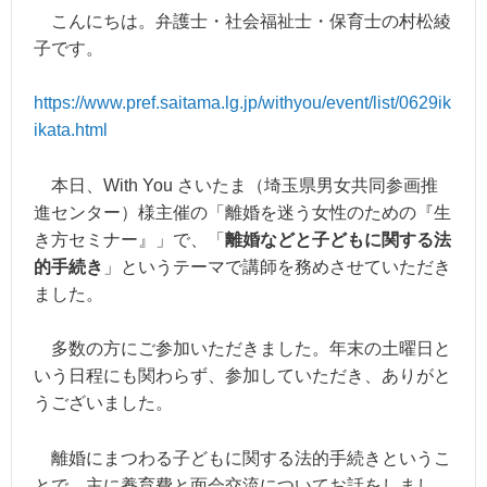
こんにちは。弁護士・社会福祉士・保育士の村松綾
子です。
https://www.pref.saitama.lg.jp/withyou/event/list/0629ik
ikata.html
本日、With You さいたま（埼玉県男女共同参画推
進センター）様主催の「離婚を迷う女性のための『生
き方セミナー』」で、「
離婚などと子どもに関する法
的手続き
」というテーマで講師を務めさせていただき
ました。
多数の方にご参加いただきました。年末の土曜日と
いう日程にも関わらず、参加
していただき、ありがと
うございました。
離婚にまつわる子どもに関する法的手続き
というこ
とで、主に養育費と面会交流
についてお話をしまし